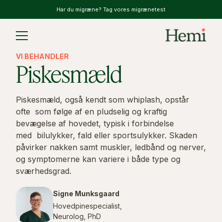
Har du migræne? Tag vores migrænetest
Slide 2 of 2.
VI BEHANDLER
Piskesmæld
Piskesmæld, også kendt som whiplash, opstår
ofte som følge af en pludselig og kraftig
bevægelse af hovedet, typisk i forbindelse
med bilulykker, fald eller sportsulykker. Skaden
påvirker nakken samt muskler, ledbånd og nerver,
og symptomerne kan variere i både type og
sværhedsgrad.
Signe Munksgaard
Hovedpinespecialist,
Neurolog, PhD