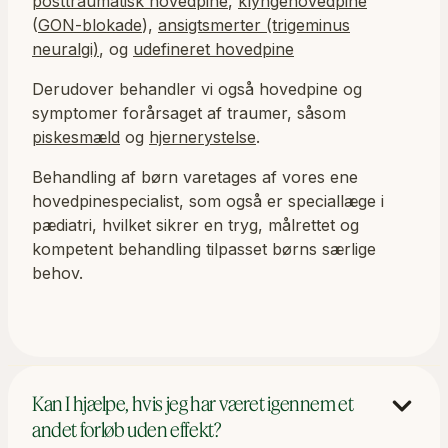
posttraumatisk hovedpine
,
klyngehovedpine
(
GON-blokade
),
ansigtsmerter (trigeminus
neuralgi)
, og
udefineret hovedpine
Derudover behandler vi også hovedpine og
symptomer forårsaget af traumer, såsom
piskesmæld
og
hjernerystelse
.
Behandling af børn varetages af vores ene
hovedpinespecialist, som også er speciallæge i
pædiatri, hvilket sikrer en tryg, målrettet og
kompetent behandling tilpasset børns særlige
behov.
Kan I hjælpe, hvis jeg har været igennem et
andet forløb uden effekt?