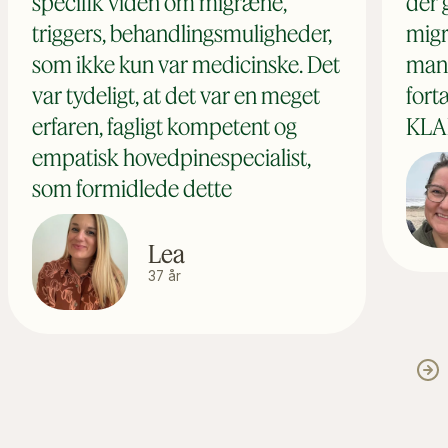
specifik viden om migræne,
der 
triggers, behandlingsmuligheder,
migr
som ikke kun var medicinske. Det
mang
var tydeligt, at det var en meget
fort
erfaren, fagligt kompetent og
KLAR
empatisk hovedpinespecialist,
som formidlede dette
Lea
37 år