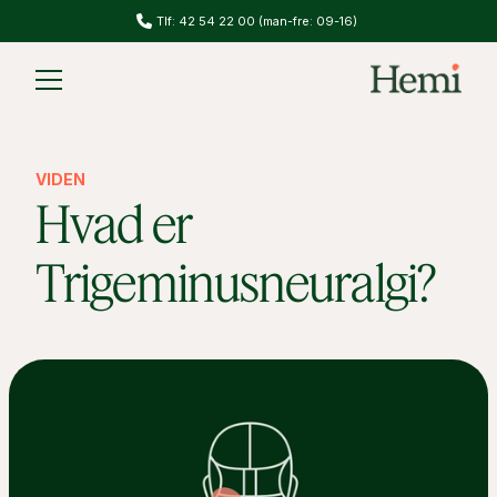
Tlf: 42 54 22 00 (man-fre: 09-16)
Slide 1 of 2.
VIDEN
Hvad er
Trigeminusneuralgi?