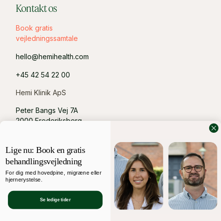
Kontakt os
Book gratis
vejledningssamtale
hello@hemihealth.com
+45 42 54 22 00
Hemi Klinik ApS
Peter Bangs Vej 7A
2000 Frederiksberg
CVR: 44286106
Lige nu: Book en gratis
behandlingsvejledning
For dig med hovedpine, migræne eller
hjernerystelse.
© 2024 Hemi. All rights reserved.
Se ledige tider
Privacy Policy